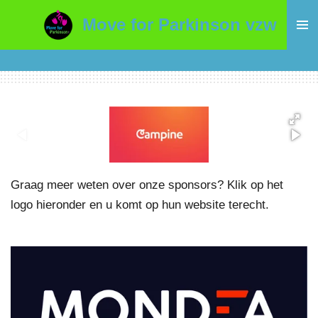
Ga
Move for Parkinson vzw
direct
naar
de
hoofdinhoud
Graag meer weten over onze sponsors? Klik op het
logo hieronder en u komt op hun website terecht.