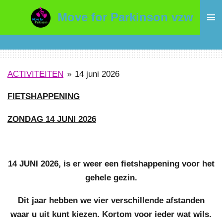
Ga
Move for Parkinson vzw
direct
naar
de
hoofdinhoud
ACTIVITEITEN
»
14 juni 2026
FIETSHAPPENING
ZONDAG 14 JUNI 2026
14 JUNI 2026, is er weer een fietshappening voor het
gehele gezin.
Dit jaar hebben we vier verschillende afstanden
waar u uit kunt kiezen. Kortom voor ieder wat wils.